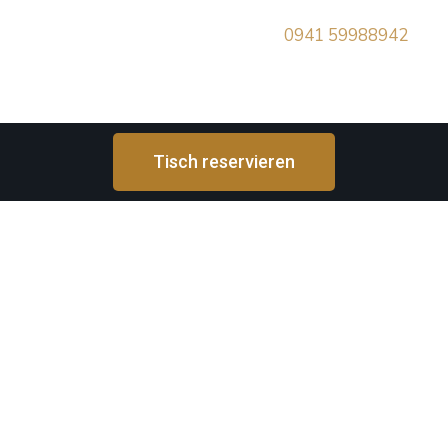
Sie können uns telefonisch anfragen
0941 59988942
oder
über Online System reservieren.
Tisch reservieren
Genuss in jeder Schale: Ryouri - wo Tradition auf Innovation
trifft!